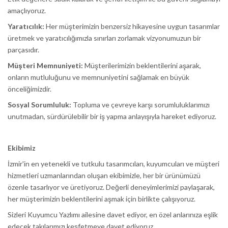
amaçlıyoruz.
Yaratıcılık:
Her müşterimizin benzersiz hikayesine uygun tasarımlar
üretmek ve yaratıcılığımızla sınırları zorlamak vizyonumuzun bir
parçasıdır.
Müşteri Memnuniyeti:
Müşterilerimizin beklentilerini aşarak,
onların mutluluğunu ve memnuniyetini sağlamak en büyük
önceliğimizdir.
Sosyal Sorumluluk:
Topluma ve çevreye karşı sorumluluklarımızı
unutmadan, sürdürülebilir bir iş yapma anlayışıyla hareket ediyoruz.
Ekibimiz
İzmir'in en yetenekli ve tutkulu tasarımcıları, kuyumcuları ve müşteri
hizmetleri uzmanlarından oluşan ekibimizle, her bir ürünümüzü
özenle tasarlıyor ve üretiyoruz. Değerli deneyimlerimizi paylaşarak,
her müşterimizin beklentilerini aşmak için birlikte çalışıyoruz.
Sizleri Kuyumcu Yazlımı ailesine davet ediyor, en özel anlarınıza eşlik
edecek takılarımızı keşfetmeye davet ediyoruz.