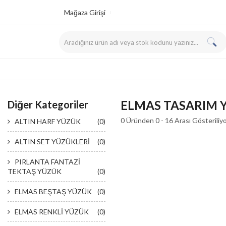
Mağaza Girişi
ELMAS TASARIM 
Diğer Kategoriler
0 Üründen 0 - 16 Arası Gösteriliy
ALTIN HARF YÜZÜK
(0)
ALTIN SET YÜZÜKLERİ
(0)
PIRLANTA FANTAZİ
TEKTAŞ YÜZÜK
(0)
ELMAS BEŞTAŞ YÜZÜK
(0)
ELMAS RENKLİ YÜZÜK
(0)