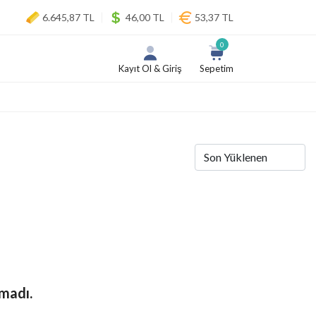
6.645,87 TL
46,00 TL
53,37 TL
0
Kayıt Ol & Giriş
Sepetim
madı.