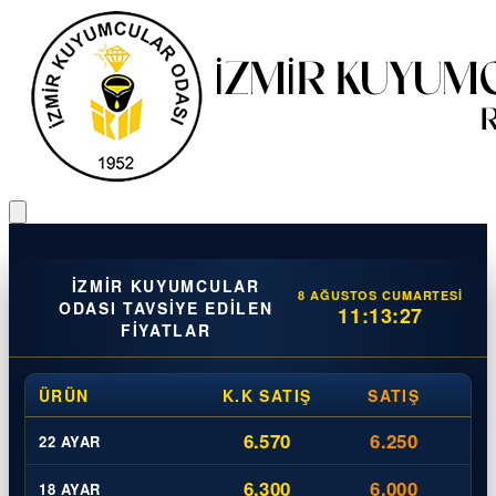
İZMIR KUYUMCULAR
8 AĞUSTOS CUMARTESI
ODASI TAVSIYE EDILEN
11:13:27
FIYATLAR
ÜRÜN
K.K SATIŞ
SATIŞ
6.570
6.250
22 AYAR
6.300
6.000
18 AYAR