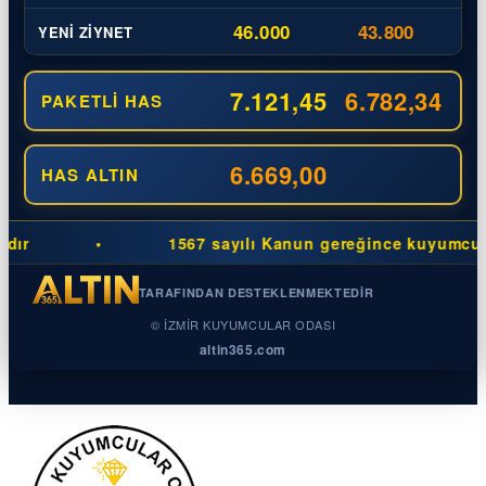
46.000
43.800
YENI ZIYNET
7.121,45
6.782,34
PAKETLI HAS
6.669,00
HAS ALTIN
•
1567 sayılı Kanun gereğince kuyumcuların
TARAFINDAN DESTEKLENMEKTEDIR
© İZMIR KUYUMCULAR ODASI
altin365.com